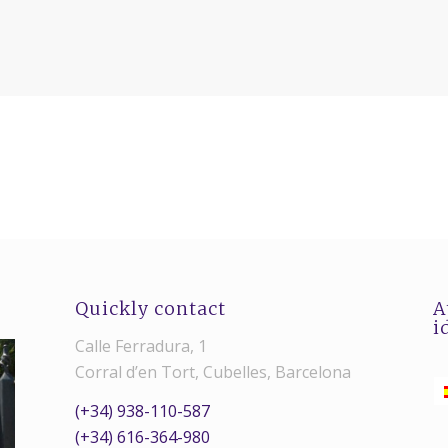
Quickly contact
A
i
Calle Ferradura, 1
Corral d’en Tort, Cubelles, Barcelona
(+34) 938-110-587
(+34) 616-364-980