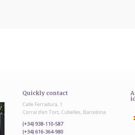
Quickly contact
A
i
Calle Ferradura, 1
Corral d’en Tort, Cubelles, Barcelona
(+34) 938-110-587
(+34) 616-364-980