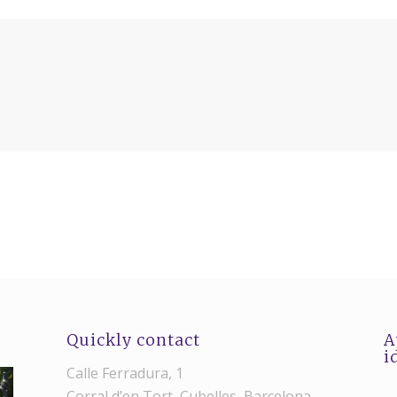
Quickly contact
A
i
Calle Ferradura, 1
Corral d’en Tort, Cubelles, Barcelona