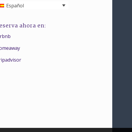
Español
eserva ahora en:
irbnb
omeaway
ripadvisor