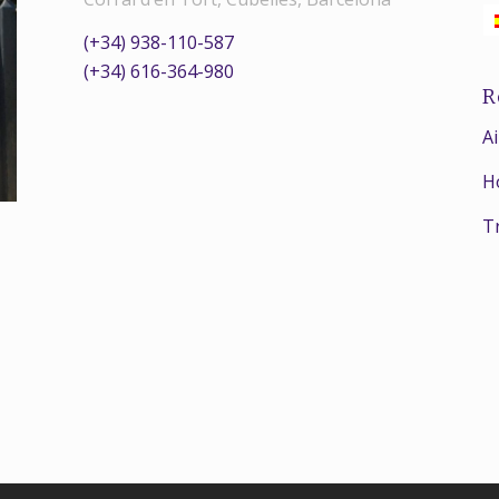
(+34) 938-110-587
(+34) 616-364-980
R
A
H
T