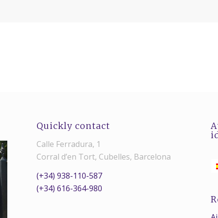
Quickly contact
A
i
Calle Ferradura, 1
Corral d’en Tort, Cubelles, Barcelona
(+34) 938-110-587
(+34) 616-364-980
R
A