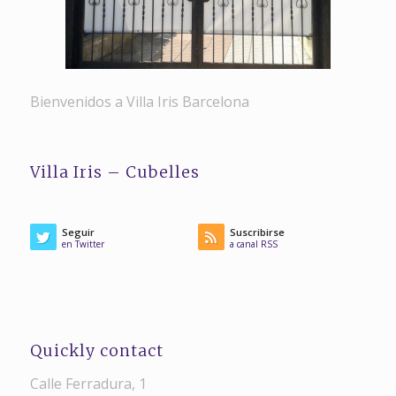
Bienvenidos a Villa Iris Barcelona
Villa Iris – Cubelles
Seguir
Suscribirse
en Twitter
a canal RSS
Quickly contact
Calle Ferradura, 1