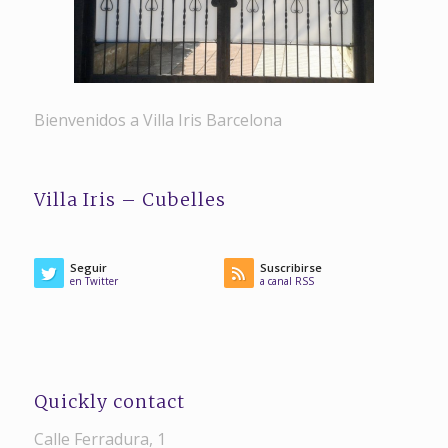
Bienvenidos a Villa Iris Barcelona
Villa Iris – Cubelles
Seguir
Suscribirse
en Twitter
a canal RSS
Quickly contact
Calle Ferradura, 1