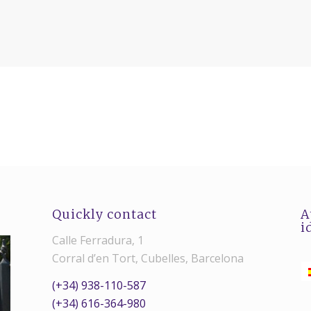
Quickly contact
A
i
Calle Ferradura, 1
Corral d’en Tort, Cubelles, Barcelona
(+34) 938-110-587
(+34) 616-364-980