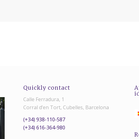
Quickly contact
A
i
Calle Ferradura, 1
Corral d’en Tort, Cubelles, Barcelona
(+34) 938-110-587
(+34) 616-364-980
R