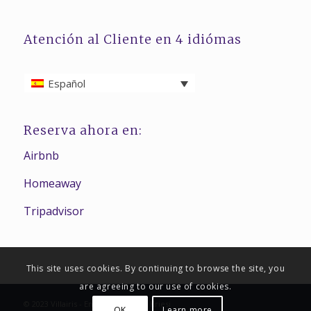
Atención al Cliente en 4 idiómas
Español
Reserva ahora en:
Airbnb
Homeaway
Tripadvisor
This site uses cookies. By continuing to browse the site, you
are agreeing to our use of cookies.
© 2023 Villairis -
Enfold Theme by Kriesi
OK
Learn more