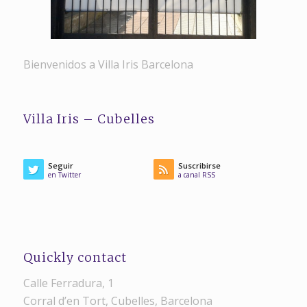
Bienvenidos a Villa Iris Barcelona
Villa Iris – Cubelles
Seguir
Suscribirse
en Twitter
a canal RSS
Quickly contact
Calle Ferradura, 1
Corral d’en Tort, Cubelles, Barcelona