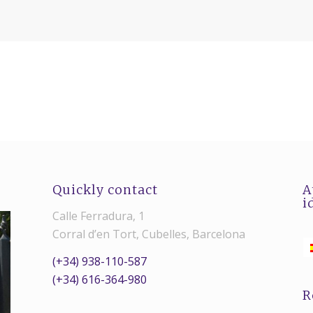
Quickly contact
A
i
Calle Ferradura, 1
Corral d’en Tort, Cubelles, Barcelona
(+34) 938-110-587
(+34) 616-364-980
R